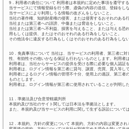
9．利用者の責任について 利用者は本規約に定めた事項を遵守す
当サービスにて情報登録を行う際、虚偽の内容の送信、登録をし
当サービスにより利用しうる情報の改ざんをしないこと。
当社の著作権、知的財産権の侵害、または侵害するおそれのある
当社または第三者への誹謗、中傷または脅迫をしないこと。
当社または第三者へ不利益、損害を与えること、または与える恐
用もしくは提供、またはそのおそれのある行為をしないこと。
その他法令に違反する行為もしくはそのおそれのある行為をしな
10．免責事項について 当社は、当サービスの利用者、第三者に
性、有効性その他いかなる保証も行わないものとします。利用者
利用者は、当社からサービスの提供を受ける際に必要な個人認証
利用者は、ログイン情報を第三者に貸与、譲渡、売買、質入等し
利用者によるログイン情報の管理不十分、使用上の過誤、第三者
ものとします。
利用者は、ログイン情報が第三者に使用されていることが判明し
11．準拠法及び合意管轄裁判所
本規約及び当社のサイト関しては日本法を準拠法とします。
また、本規約及び当サービスの利用に関して生ずる訴訟について
12．本規約、方針の変更について 本規約、方針の内容は変更され
変更後の規約、方針については当社が別途定める場合を除いて当